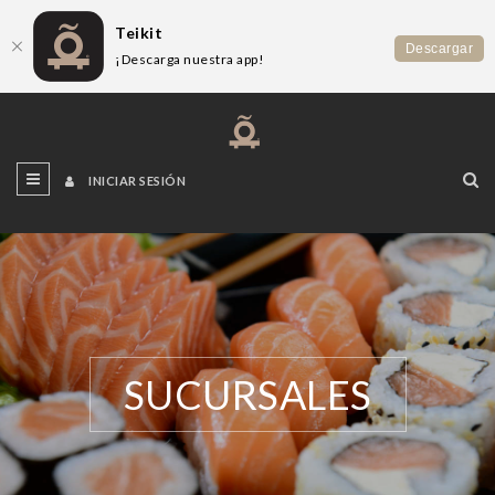
Teikit
Descargar
¡Descarga nuestra app!
INICIAR SESIÓN
SUCURSALES