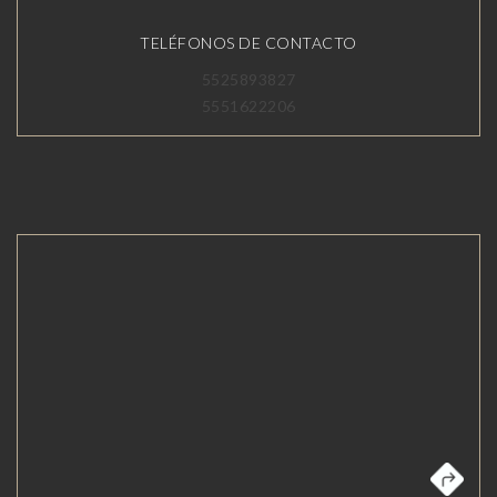
TELÉFONOS DE CONTACTO
5525893827
5551622206