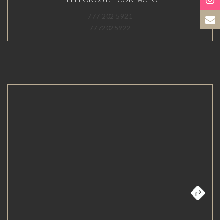
777 202 5921
7772025922